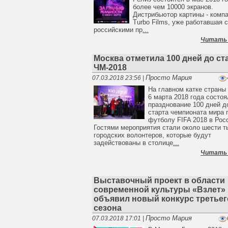
более чем 10000 экранов.
Дистрибьютор картины - комп
Turbo Films, уже работавшая 
российскими пр
...
Читать
Москва отметила 100 дней до ст
ЧМ-2018
Просто Мария
07.03.2018 23:56 |
На главном катке стран
6 марта 2018 года состо
празднование 100 дней д
старта чемпионата мира 
футболу FIFA 2018 в Рос
Гостями мероприятия стали около шести т
городских волонтеров, которые будут
задействованы в столице
...
Читать
Выставочный проект в области
современной культуры «Взлет»
объявил новый конкурс третьег
сезона
Просто Мария
07.03.2018 17:01 |