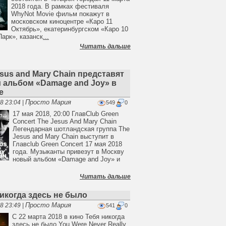
2018 года. В рамках фестиваля
WhyNot Movie фильм покажут в
московском киноцентре «Каро 11
Октябрь», екатеринбургском «Каро 10
Парк», казанск
...
Читать дальше
sus and Mary Chain представят
 альбом «Damage and Joy» в
е
Просто Мария
8 23:04 |
549
0
17 мая 2018, 20:00 ГлавClub Green
Concert The Jesus And Mary Chain
Легендарная шотландская группа The
Jesus and Mary Chain выступит в
Главclub Green Concert 17 мая 2018
года. Музыканты привезут в Москву
новый альбом «Damage and Joy» и
Читать дальше
икогда здесь не было
Просто Мария
8 23:49 |
541
0
С 22 марта 2018 в кино Тебя никогда
здесь не было You Were Never Really