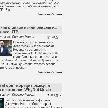
ным девушкам, если повредится колесо,
тся бензин или потребуется эвакуация с
ТП. В э
...
Читать дальше
кие ставки» взяли реванш на
анале НТВ
Просто Мария
8 23:38 |
638
0
Премьера остросюжетного
детектива «Высокие ставки.
Реванш» состоится на
телеканале НТВ 12 марта 2018
года. Главные роли в картине
ли: Алексей Нилов, Максим Дахненко и
 Ильяшенко. Действие второго сезона
дит спустя неско
...
Читать дальше
 «Горе-творец» покажут в
х фестиваля WhyNot Movie
Просто Мария
8 23:54 |
556
0
Российская премьера фильма
Джеймса Франко «Горе-творец»
состоится в четырех городах 11 марта