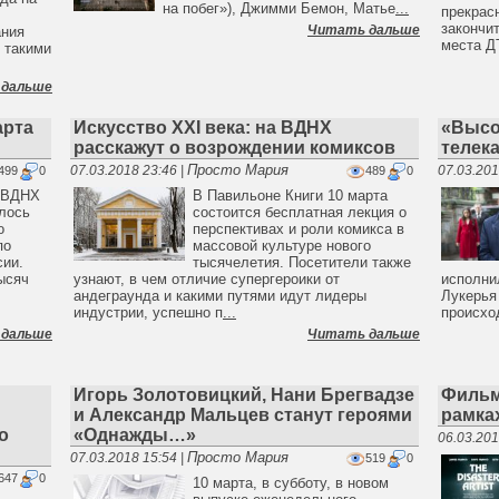
на побег»), Джимми Бемон, Матье
...
прекрас
закончи
Читать дальше
ания
места Д
с такими
 дальше
арта
Искусство XXI века: на ВДНХ
«Высо
расскажут о возрождении комиксов
телек
Просто Мария
07.03.2018 23:46 |
07.03.201
499
0
489
0
ы ВДНХ
В Павильоне Книги 10 марта
ялось
состоится бесплатная лекция о
о
перспективах и роли комикса в
по
массовой культуре нового
сии.
тысячелетия. Посетители также
ысяч
узнают, в чем отличие супергероики от
исполни
андеграунда и какими путями идут лидеры
Лукерья
индустрии, успешно п
...
происхо
 дальше
Читать дальше
Игорь Золотовицкий, Нани Брегвадзе
Фильм
и Александр Мальцев станут героями
рамка
о
«Однажды…»
06.03.201
Просто Мария
07.03.2018 15:54 |
519
0
647
0
10 марта, в субботу, в новом