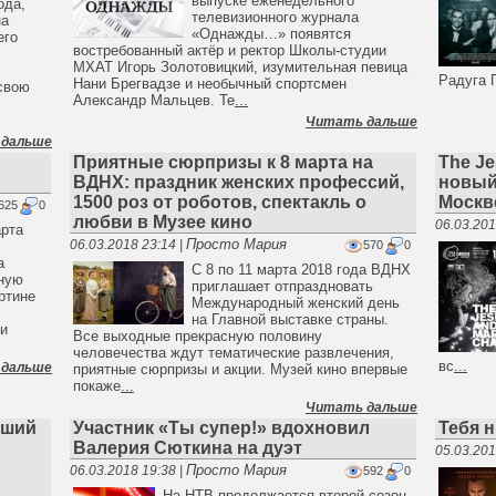
выпуске еженедельного
ода,
телевизионного журнала
на
«Однажды…» появятся
его
востребованный актёр и ректор Школы-студии
МХАТ Игорь Золотовицкий, изумительная певица
Радуга 
Нани Брегвадзе и необычный спортсмен
свою
Александр Мальцев. Те
...
Читать дальше
 дальше
Приятные сюрпризы к 8 марта на
The Je
ВДНХ: праздник женских профессий,
новый
1500 роз от роботов, спектакль о
Москв
625
0
любви в Музее кино
06.03.201
арта
Просто Мария
06.03.2018 23:14 |
570
0
а
С 8 по 11 марта 2018 года ВДНХ
вную
приглашает отпраздновать
ртине
Международный женский день
на Главной выставке страны.
ли
Все выходные прекрасную половину
человечества ждут тематические развлечения,
вс
...
 дальше
приятные сюрпризы и акции. Музей кино впервые
покаже
...
Читать дальше
йший
Участник «Ты супер!» вдохновил
Тебя н
Валерия Сюткина на дуэт
05.03.201
Просто Мария
06.03.2018 19:38 |
592
0
На НТВ продолжается второй сезон