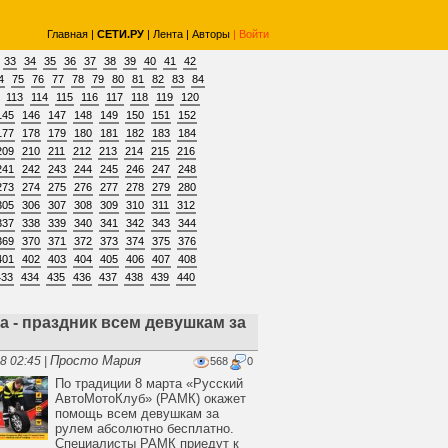
Главная
|
СЕТИ.РУ
|
Лента
|
Авторы
|
Войти
33
34
35
36
37
38
39
40
41
42
4
75
76
77
78
79
80
81
82
83
84
113
114
115
116
117
118
119
120
145
146
147
148
149
150
151
152
177
178
179
180
181
182
183
184
209
210
211
212
213
214
215
216
241
242
243
244
245
246
247
248
273
274
275
276
277
278
279
280
305
306
307
308
309
310
311
312
337
338
339
340
341
342
343
344
369
370
371
372
373
374
375
376
401
402
403
404
405
406
407
408
433
434
435
436
437
438
439
440
а - праздник всем девушкам за
Просто Мария
8 02:45 |
568
0
По традиции 8 марта «Русский
АвтоМотоКлуб» (РАМК) окажет
помощь всем девушкам за
рулем абсолютно бесплатно.
Специалисты РАМК приедут к