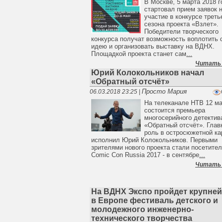
В Москве, 5 марта 2018 г
стартовал прием заявок 
участие в конкурсе треть
сезона проекта «Взлет».
Победители творческого
конкурса получат возможность воплотить 
идею и организовать выставку на ВДНХ.
Площадкой проекта станет сам
...
Читать
Юрий Колокольников начал
«Обратный отсчёт»
Просто Мария
06.03.2018 23:25 |
На телеканале НТВ 12 м
состоится премьера
многосерийного детектив
«Обратный отсчёт». Гла
роль в остросюжетной ка
исполнил Юрий Колокольников. Первыми
зрителями нового проекта стали посетите
Comic Con Russia 2017 - в сентябре
...
Читать
На ВДНХ Экспо пройдет крупне
в Европе фестиваль детского и
молодежного инженерно-
технического творчества