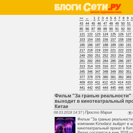
<<
←
1
2
3
4
5
6
7
8
9
1
43
44
45
46
47
48
49
50
51
85
86
87
88
89
90
91
92
93
121
122
123
124
125
126
127
153
154
155
156
157
158
159
185
186
187
188
189
190
191
217
218
219
220
221
222
223
249
250
251
252
253
254
255
281
282
283
284
285
286
287
313
314
315
316
317
318
319
345
346
347
348
349
350
351
377
378
379
380
381
382
383
409
410
411
412
413
414
415
441
442
443
444
445
446
447
Фильм "За гранью реальности"
выходит в кинотеатральный про
Китае
Просто Мария
08.03.2018 14:37 |
Фильм "За гранью реальности
компании Kinodanz выйдет в 
кинотеатральный прокат в Кит
Релиз состоится в мае 2018 г