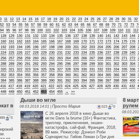
0
11
12
13
14
15
16
17
18
19
20
21
22
23
24
25
26
27
28
29
30
31
32
52
53
54
55
56
57
58
59
60
61
62
63
64
65
66
67
68
69
70
71
72
73
7
94
95
96
97
98
99
100
101
102
103
104
105
106
107
108
109
110
111
112
128
129
130
131
132
133
134
135
136
137
138
139
140
141
142
143
144
160
161
162
163
164
165
166
167
168
169
170
171
172
173
174
175
176
192
193
194
195
196
197
198
199
200
201
202
203
204
205
206
207
208
224
225
226
227
228
229
230
231
232
233
234
235
236
237
238
239
240
256
257
258
259
260
261
262
263
264
265
266
267
268
269
270
271
272
288
289
290
291
292
293
294
295
296
297
298
299
300
301
302
303
304
320
321
322
323
324
325
326
327
328
329
330
331
332
333
334
335
336
352
353
354
355
356
357
358
359
360
361
362
363
364
365
366
367
368
384
385
386
387
388
389
390
391
392
393
394
395
396
397
398
399
400
416
417
418
419
420
421
422
423
424
425
426
427
428
429
430
431
432
448
449
450
451
452
453
454
455
→
>>
Дыши во мгле
8 март
кат в
рулем
Просто Мария
08.03.2018 14:01 |
523
0
08.03.201
С 26 апреля 2018 в кино Дыши во
489
0
мгле Dans la brume (16+) Фантастика,
триллер, приключения, экшен-
"
катастрофа, сай-фай, Франция, 2018,
широкий
89 мин. Режиссёр: Дэниэл Роби
ае.
Сценаристы: Гийом Леман («Три дня
ода на