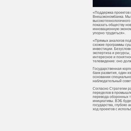
«Поддержка проектов 
Внешэкономбанка. Мы к
высокотехнологичного
показать обществу но
инновационную экономи
упорно трудиться».
«Прямых аналогов подо
схожие программы сущ
инвестиции. Безусловн
экспертиза и ресурсы
интересное и понятное
телевидение: оно долж
Государственная корп
банк развития, один и
основании специально
наблюдательный совет
Согласно Стратегии р
переделов в промышле
перевода оборонных т
инициативы. ВЭБ буде
государства, глубоко 
ход проектов с испол