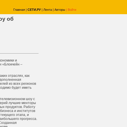
Главная
|
СЕТИ.РУ
|
Лента
|
Авторы
|
Войти
оу об
кономики и
и «Блокчейн –
ких отраслях, как
 дополненная
елей из всех регионов
ходимо будет иметь
 телевизионном шоу с
 серий лучшие менторы
вых продуктов. Работу
 бизнеса и институтов
текущего этапа, и
наибольшего прогресса.
 Созданная
нове.