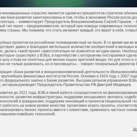
в инновационных отраслях является одним из приоритетов стратегии обновл
ак банк развития заинтересованы в том, чтобы в экономике России росла до
 сектора, – комментирует Председатель Внешэкономбанка Сергей Горьков. – 
вый тип героя – предпринимателя, который при помощи современных техноло
ку страны. Мы покажем, что стать им может каждый, кто верит в себя, открыт
бных проектов на российском телевидении ещё не было. В то время как во м
ествуют давно и благодаря им большое количество изобретений и молодых 
о, делать такой проект самостоятельно не осмелится ни один канал. Необх
, которые существуют у ВЭБа, в партнёрстве с которым мы постараемся сдел
 шоу о пока не понятных для многих наших зрителей вещах. Но для этого и 
но не только развлекать, но и просвещать», - говорит генеральный директор
орация «Банк развития и внешнеэкономической деятельности (Внешэкономб
з крупнейших финансовых институтов России. Основан в 1924 году, с 2007 год
го федерального закона о Банке развития. Высшим органом управления ВЭБ
, которым руководит Председатель Правительства РФ Дмитрий Медведев.
азвития до 2021 года, ВЭБ в своей работе сосредоточится на финансировани
нности; развитии инфраструктуры; поддержке несырьевого экспорта; содейс
ехнологий в гражданские; поддержке инноваций и проектов Национальной те
т работать на новом уровне качества: проактивно искать проекты, соответс
анализировать бизнес-проекты вместе с клиентами, привлекать частные соин
ьзованием новейших технологий.
Д