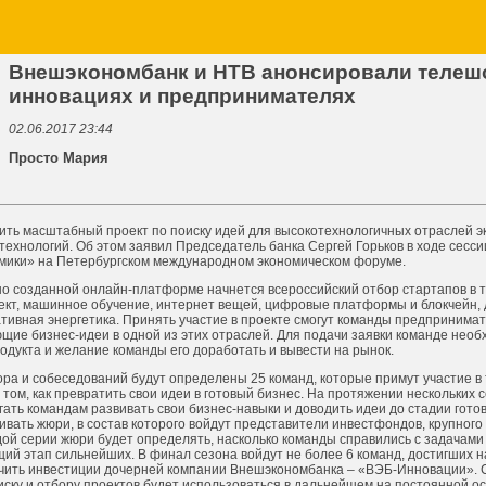
Внешэкономбанк и НТВ анонсировали телеш
инновациях и предпринимателях
02.06.2017 23:44
Просто Мария
ить масштабный проект по поиску идей для высокотехнологичных отраслей э
ехнологий. Об этом заявил Председатель банка Сергей Горьков в ходе сесси
мики» на Петербургском международном экономическом форуме.
о созданной онлайн-платформе начнется всероссийский отбор стартапов в та
ект, машинное обучение, интернет вещей, цифровые платформы и блокчейн,
тивная энергетика. Принять участие в проекте смогут команды предпринимат
щие бизнес-идеи в одной из этих отраслей. Для подачи заявки команде необ
одукта и желание команды его доработать и вывести на рынок.
ора и собеседований будут определены 25 команд, которые примут участие в
том, как превратить свои идеи в готовый бизнес. На протяжении нескольких
гать командам развивать свои бизнес-навыки и доводить идеи до стадии гото
ивать жюри, в состав которого войдут представители инвестфондов, крупного
дой серии жюри будет определять, насколько команды справились с задачами 
ий этап сильнейших. В финал сезона войдут не более 6 команд, достигших 
лучить инвестиции дочерней компании Внешэкономбанка – «ВЭБ-Инновации».
ску и отбору проектов будет использоваться в дальнейшем на постоянной ос