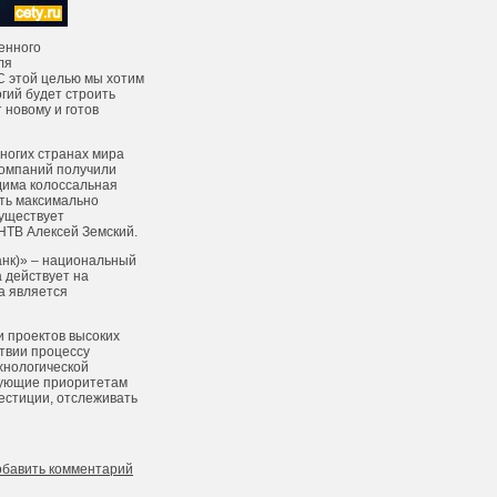
енного
ля
С этой целью мы хотим
гий будет строить
 новому и готов
ногих странах мира
компаний получили
одима колоссальная
ать максимально
существует
 НТВ Алексей Земский.
анк)» – национальный
а действует на
а является
и проектов высоких
твии процессу
хнологической
твующие приоритетам
вестиции, отслеживать
обавить комментарий