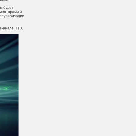
м будет
 менторами и
популяризации
еканале НТВ.