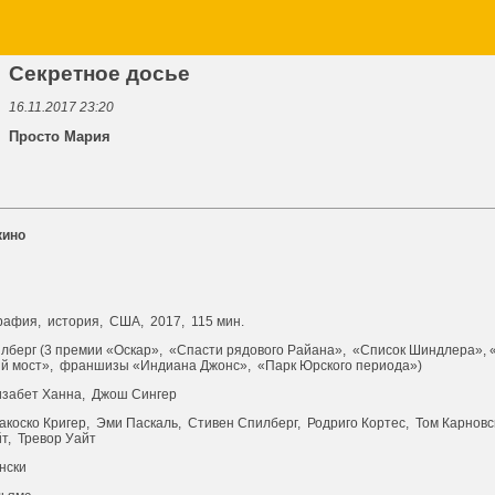
Секретное досье
16.11.2017 23:20
Просто Мария
кино
графия, история, США, 2017,
115 мин.
лберг (3 премии «Оскар», «Спасти рядового Райана», «Список Шиндлера», 
й мост», франшизы «Индиана Джонс», «Парк Юрского периода»)
изабет Ханна, Джош Сингер
коско Кригер, Эми Паскаль, Стивен Спилберг, Родриго Кортес, Том Карновс
т, Тревор Уайт
нски