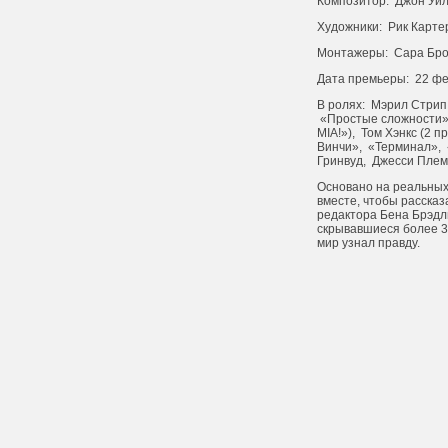
Композитор: Джон Уи
Художники: Рик Карте
Монтажеры: Сара Бро
Дата премьеры: 22 фе
В ролях: Мэрил Стрип
«Простые сложности»
MIA!»), Том Хэнкс (2
Винчи», «Терминал», 
Гринвуд, Джесси Плем
Основано на реальных
вместе, чтобы расска
редактора Бена Брэдли
скрывавшиеся более 30
мир узнал правду.