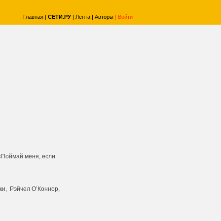
Главная
|
СЕТИ.РУ
|
Лента
|
Авторы
|
Войти
«Поймай меня, если
ки, Рэйчел О’Коннор,