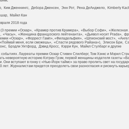
льямс
р, Ким Дженнингс, Дебора Дженсен, Энн Рот, Рена ДеАнджело, Kimberly Kac
шар, Майкл Кан
враля 2018 года
 (3 премии «Оскар», «Крамер против Крамера», «Выбор Софи», «Железная л
, «Часы», «Женщина французского лейтенанта», «Дьявол носит Prada», 
 премии «Оскар», «Форрест Гамп», «Филадельфия», «Шпионский мост», «Анге
«Поймай меня, если сможешь», «Спасти рядового Райана»), Элисон Бри, С
онс, Брэдли Уитфорд, Дэвид Кросс, Кэрри Кун, Майкл Стулбарг и другие
 событиях. Лауреаты премии Оскар Стивен Спилберг, Том Хэнкс и Мэрил Стр
зать невероятную историю Кэтрин Грэм, первой женщины-издателя газеты «Ва
. Они вступают в гонку с «Нью-Йорк таймс» за право пролить свет на госуда
 лет. Журналистам придется преодолеть свои разногласия и рискнуть карье