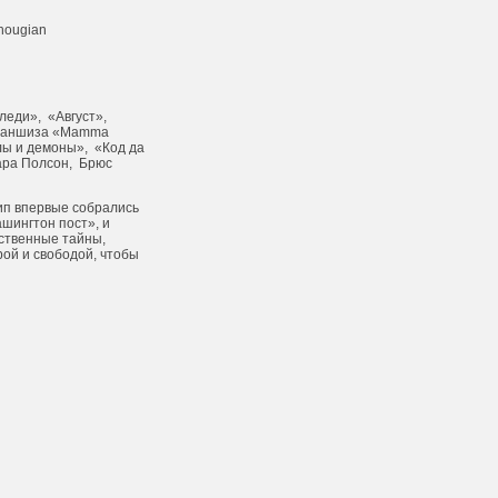
hougian
еди», «Август»,
франшиза «Mamma
лы и демоны», «Код да
ара Полсон, Брюс
ип впервые собрались
шингтон пост», и
рственные тайны,
рой и свободой, чтобы