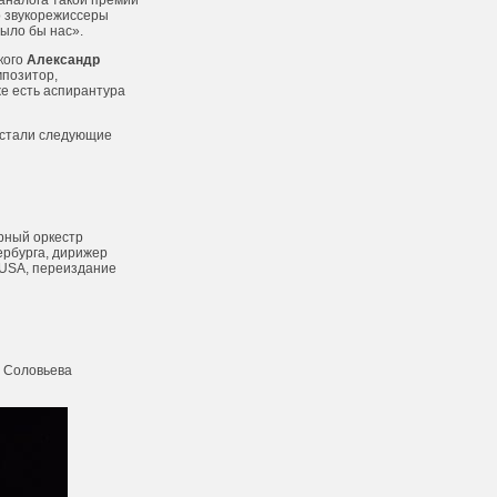
 аналога такой премии
но звукорежиссеры
было бы нас».
кого
Александр
мпозитор,
же есть аспирантура
 стали следующие
ерный оркестр
ербурга, дирижер
k USA, переиздание
а Соловьева