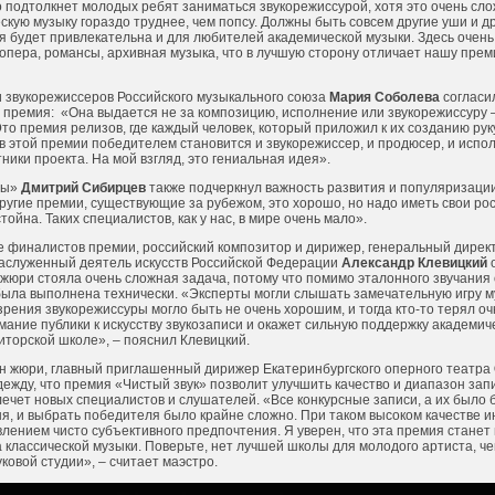
о подтолкнет молодых ребят заниматься звукорежиссурой, хотя это очень сло
кую музыку гораздо труднее, чем попсу. Должны быть совсем другие уши и др
я будет привлекательна и для любителей академической музыки. Здесь очень
 опера, романсы, архивная музыка, что в лучшую сторону отличает нашу пре
 звукорежиссеров Российского музыкального союза
Мария Соболева
согласи
я премия:
«Она выдается не за композицию, исполнение или звукорежиссуру –
 Это премия релизов, где каждый человек, который приложил к их созданию рук
в этой премии победителем становится и звукорежиссер, и продюсер, и испол
тники проекта. На мой взгляд, это гениальная идея».
ры»
Дмитрий Сибирцев
также подчеркнул важность развития и популяризаци
другие премии, существующие за рубежом, это хорошо, но надо иметь свои рос
ойна. Таких специалистов, как у нас, в мире очень мало».
е финалистов премии, российский композитор и дирижер, генеральный директ
заслуженный деятель искусств Российской Федерации
Александр Клевицкий
о
и жюри стояла очень сложная задача, потому что помимо эталонного звучани
 была выполнена технически. «Эксперты могли слышать замечательную игру м
 зрения звукорежиссуры могло быть не очень хорошим, и тогда кто-то терял о
ание публики к искусству звукозаписи и окажет сильную поддержку академич
иторской школе», – пояснил Клевицкий.
ен жюри, главный приглашенный дирижер Екатеринбургского оперного театра
ежду, что премия «Чистый звук» позволит улучшить качество и диапазон зап
лечет новых специалистов и слушателей. «Все конкурсные записи, а их было 
я, и выбрать победителя было крайне сложно. При таком высоком качестве 
лением чисто субъективного предпочтения. Я уверен, что эта премия станет
 классической музыки. Поверьте, нет лучшей школы для молодого артиста, че
овой студии», – считает маэстро.