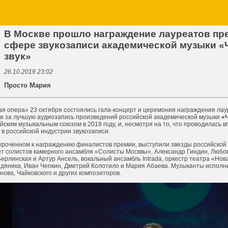
В Москве прошло награждение лауреатов пр
сфере звукозаписи академической музыки «
звук»
26.10.2019 23:02
Просто Мария
ая опера» 23 октября состоялись гала-концерт и церемония награждения ла
 за лучшую аудиозапись произведений российской академической музыки
«
ским музыкальным союзом в 2018 году, и, несмотря на то, что проводилась в
в российской индустрии звукозаписи.
иуроченном к награждению финалистов премии, выступили звезды российской 
т солистов камерного ансамбля «Солисты Москвы», Александр Гиндин, Любо
рлинская и Артур Ансель, вокальный ансамбль Intrada, оркестр театра «Нов
яника, Иван Чепкин, Дмитрий Колотило и Мария Абаева. Музыканты исполн
ова, Чайковского и других композиторов.