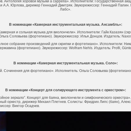
ов. Антология хоровой музыки a caрреlla». Исполнители: Государственная ак
и А.А. Юрлова, дирижер Геннадий Дмитряк. Звукорежиссер: Геннадий Папин
Лабс».
В номинации «Камерная инструментальная музыка. Ансамбль»:
 Камерная и сольная музыка для виолончели». Исполнители: Гайк Казазян (ск
Ольга Соловьева (фортепиано). Звукорежиссер: Илья Донцов. Издатель: Naxos
олное собрание произведений для скрипки и фортепиано». Исполнители: Ник
ержавина (фортепиано). Звукорежиссер: Wolfram Nehls. Издатель: Profil, Günter
В номинации «Камерная инструментальная музыка. Соло»:
ий. Сочинения для фортепиано». Исполнитель: Ольга Соловьева (фортепиано)
В номинации «Концерт для солирующего инструмента с оркестром»:
ойное зеркало”. Концерт для баяна, виолончели и симфонического оркестра»
ный оркестр, дирижер Михаил Плетнев. Солисты: Фридрих Липс (баян), Алек
жиссер: Виктор Осадчев.