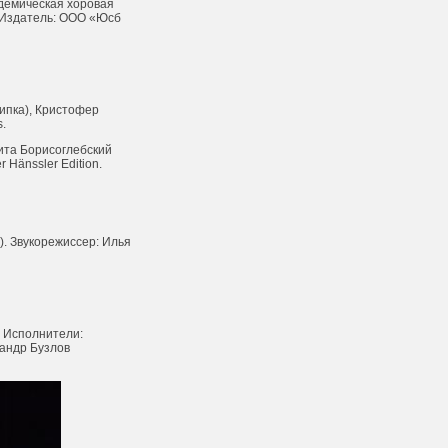
адемическая хоровая
. Издатель: ООО «Юсб
рипка), Кристофер
.
ита Борисоглебский
 Hänssler Edition.
. Звукорежиссер: Илья
. Исполнители:
сандр Бузлов