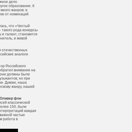
жное дело.
угое образование. К
 много жанров: и
мию от номинаций
лась, что «Чистый
 такого рода конкурсы
у и талант, становится
нитель, и живой
и отечественных
сийские аналоги.
ор Российского
братил внимание на
я они должны были
узыкантов, но при
чки. Думаю, наша
ескому жанру, нашей
Оливер фон
исей классической
более 150, были
интерпретаций каждая
 важной частью
м работа в