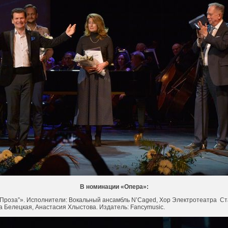
В номинации «Опера»:
“Проза”». Исполнители: Вокальный ансамбль N’Caged, Хор Электротеатра
Ст
 Белецкая, Анастасия Хлыстова. Издатель: Fancymusiс.