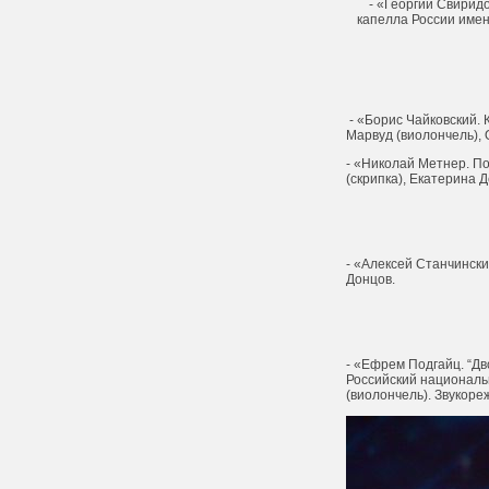
- «Георгий Свирид
капелла России имен
- «Борис Чайковский.
Марвуд (виолончель), 
- «Николай Метнер. П
(скрипка), Екатерина Д
- «Алексей Станчинск
Донцов.
- «Ефрем Подгайц. “Дв
Российский националь
(виолончель). Звукоре