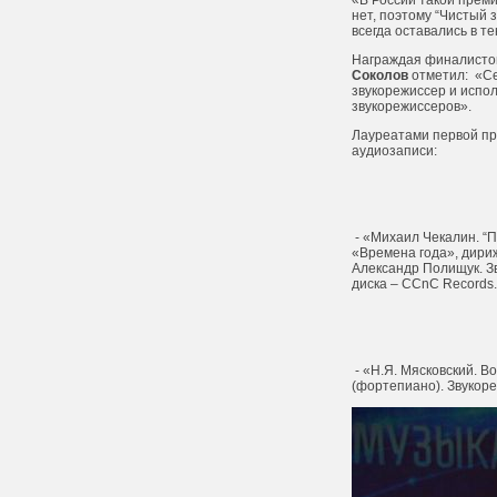
«В России такой преми
нет, поэтому “Чистый 
всегда оставались в т
Награждая финалистов
Соколов
отметил:
«Cе
звукорежиссер и испол
звукорежиссеров».
Лауреатами первой пр
аудиозаписи:
- «Михаил Чекалин. “
«Времена года», дири
Александр Полищук. Зв
диска – CCnC Records.
- «Н.Я. Мясковский. 
(фортепиано). Звукоре