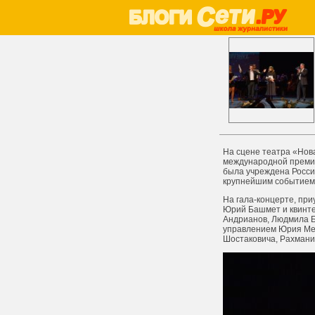
На сцене театра «Нов
международной премии
была учреждена Россий
крупнейшим событием 
На гала-концерте, пр
Юрий Башмет и квинте
Андрианов, Людмила Бе
управлением Юрия Мед
Шостаковича, Рахманин