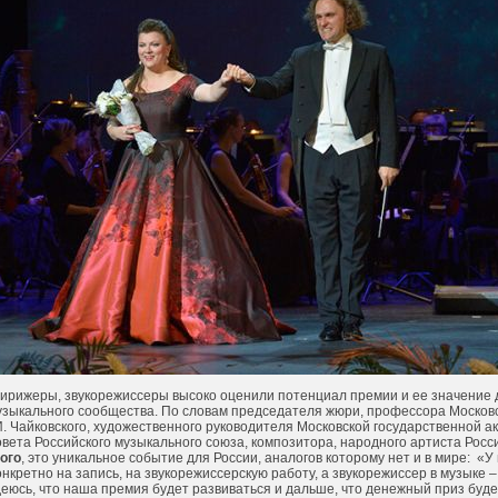
ирижеры, звукорежиссеры высоко оценили потенциал премии и ее значение 
зыкального сообщества. По словам председателя жюри, профессора Московс
И. Чайковского, художественного руководителя Московской государственной 
вета Российского музыкального союза, композитора, народного артиста Рос
ого
, это уникальное событие для России, аналогов которому нет и в мире:
«У 
кретно на запись, на звукорежиссерскую работу, а звукорежиссер в музыке – 
деюсь, что наша премия будет развиваться и дальше, что денежный приз буде