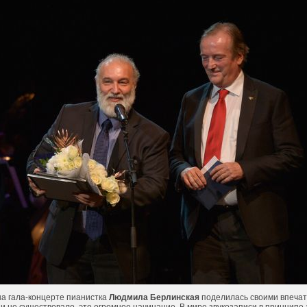
а гала-концерте пианистка
Людмила Берлинская
поделилась своими впечат