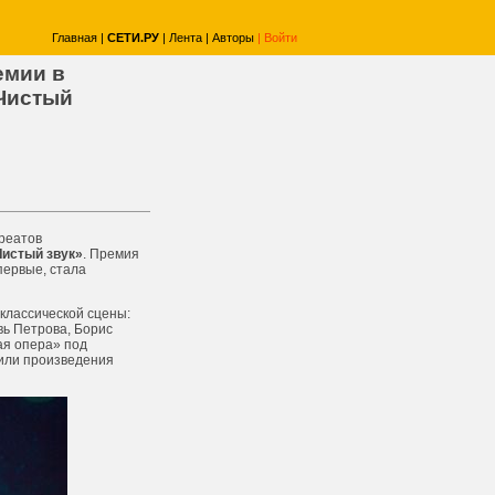
Главная
|
СЕТИ.РУ
|
Лента
|
Авторы
|
Войти
емии в
Чистый
уреатов
Чистый звук»
. Премия
первые, стала
классической сцены:
вь Петрова, Борис
ая опера» под
или произведения