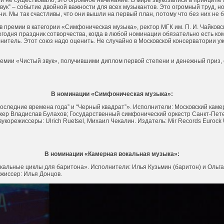
и не существовало, это огромное начинание. В мире звукозаписи в принципе
звук” – событие двойной важности для всех музыкантов. Это огромный труд, 
ени. Мы так счастливы, что они вышли на первый план, потому что без них не 
 премии в категории «Симфоническая музыка», ректор МГК им. П. И. Чайковс
годня праздник сотворчества, когда в любой номинации обязательно есть ко
нитель. Этот союз надо оценить. Не случайно в Московской консерватории у
емии «Чистый звук», получившими диплом первой степени и денежный приз,
В номинации «Симфоническая музыка»:
Последние времена года” и “Черный квадрат”». Исполнители: Московский кам
жер Владислав Булахов; Государственный симфонический оркестр Санкт-Пет
укорежиссеры: Ulrich Ruetsel, Михаил Чекалин. Издатель: Mir Records Euroc
В номинации «Камерная вокальная музыка»:
Вокальные циклы для баритона». Исполнители: Илья Кузьмин (баритон) и Ольг
жиссер: Илья Донцов.