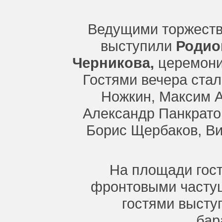
Ведущими торжеств
выступили
Родио
Черникова,
церемони
Гостями вечера ста
Ножкин, Максим А
Александр Панкрато
Борис Щербаков, Ви
На площади гост
фронтовыми частуш
гостями высту
бар