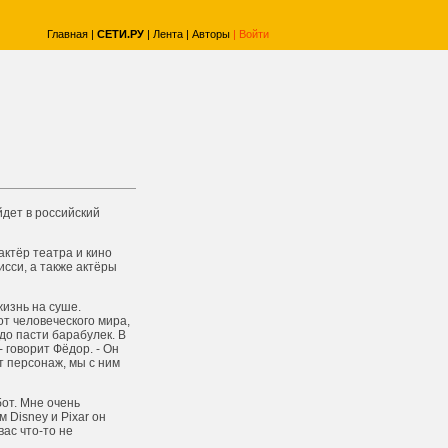
Главная
|
СЕТИ.РУ
|
Лента
|
Авторы
|
Войти
йдет в российский
актёр театра и кино
сси, а также актёры
жизнь на суше.
от человеческого мира,
до пасти барабулек. В
 говорит Фёдор. - Он
т персонаж, мы с ним
от. Мне очень
Disney и Pixar он
вас что-то не