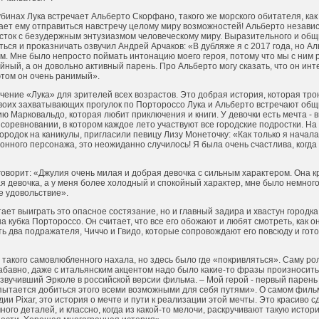
бинах Лука встречает Альберто Скорфано, такого же морского обитателя, как и
гает ему отправиться навстречу целому миру возможностей! Альберто незав
сток с безудержным энтузиазмом человеческому миру. Выразительного и общ
ься и проказничать озвучил Андрей Арчаков: «В дубляже я с 2017 года, но А
. Мне было непросто поймать интонацию моего героя, потому что мы с ним 
йный, а он довольно активный парень. Про Альберто могу сказать, что он ин
этом он очень ранимый».
ние «Лука» для зрителей всех возрастов. Это добрая история, которая троне
своих захватывающих прогулок по Портороссо Лука и Альберто встречают об
 Марковальдо, которая любит приключения и книги. У девочки есть мечта - в
 соревновании, в котором каждое лето участвуют все городские подростки. На
родок на каникулы, пригласили певицу Лизу Монеточку: «Как только я начала 
онного персонажа, это неожиданно случилось! Я была очень счастлива, когда
говорит: «Джулия очень милая и добрая девочка с сильным характером. Она кр
 девочка, а у меня более холодный и спокойный характер, мне было немного
е удовольствие».
ает выиграть это опасное состязание, но и главный задира и хвастун городка
 кубка Портороссо. Он считает, что все его обожают и любят смотреть, как 
ть два подражателя, Чиччо и Гвидо, которые сопровождают его повсюду и го
такого самовлюбленного нахала, но здесь было где «покривляться». Саму ро
абавно, даже с итальянским акцентом надо было какие-то фразы произносить
звучивший Эрколе в российской версии фильма. – Мой герой - первый парень 
 пытается добиться этого всеми возможными для себя путями». О самом филь
дии Pixar, это история о мечте и пути к реализации этой мечты. Это красиво 
ного деталей, и классно, когда из какой-то мелочи, раскручивают такую истори