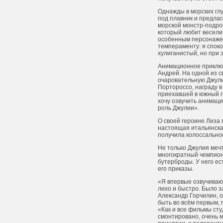
Однажды в морских глу
под плавник и предла
морской монстр-подро
который любит веселит
особенным персонажем
темпераменту: я споко
хулиганистый, но при 
Анимационное приключе
Андрей. На одной из 
очаровательную Джулию
Портороссо, награду в
приехавшей в южный го
хочу озвучить анимаци
роль Джулии».
О своей героине Лиза 
настоящая итальянская
получила колоссально
Не только Джулия мечт
многократный чемпиона
бутерброды. У него ес
его приказы.
«Я впервые озвучиваю 
лихо и быстро. Было з
Александр Горчилин, о
быть во всём первым,
«Как и все фильмы сту
смонтировано, очень м