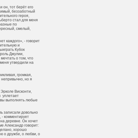
 он, тот берёт его
исимый, беззаботный
ительного героя,
льберто стал для меня
разные по
тересный, смелый,
т каждого», - говорит
щительную и
ыиграть Кубок
 роль Джулии,
мечтать о том, что
 меня утвердили на
икливая, громкая,
 непривычно, но я
 Эрколе Висконти,
он
уплетает
товы выполнять любые
ль записали довольно
, - комментирует
на деревне. Он хочет
ме Александр говорит:
сделано, хорошо
ю о дружбе, о любви, о