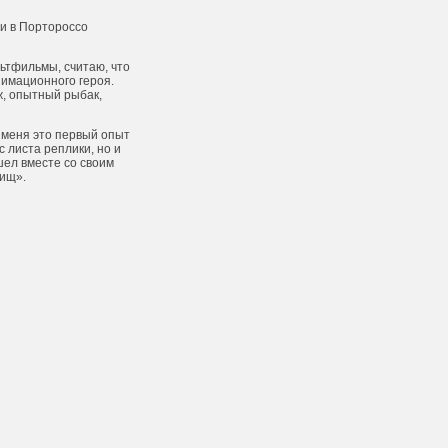
и в Портороссо
ьтфильмы, считаю, что
имационного героя.
ж, опытный рыбак,
 меня это первый опыт
с листа реплики, но и
шел вместе со своим
вищ».