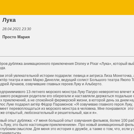
Лука
28.04.2021 23:30
Просто Мария
ров дубляжа анимационного приключения Disney и Pixar «Лука», который вы
ода.
м этой увлекательной истории подарили: певица и актриса Лиза Монеточка, 
ктёр театра и кино Марко Динелли, ведущий солист Большого театра Якопо Ти
рей Арчаков, озвучившие главных героев Луку и Альберто.
дприимчивого 13-летнего морского монстра Луку Пагуро невероятно влечет 
 самого рождения родители его оберегали и наставляли держаться подальше 
 приключений, а не спокойной фермерской жизни, в которой день за днем на
лос Луке подарил актёр Фёдор Парамонов: «Я озвучиваю главного героя Луку, -
умеет перевоплощаться из морского монстра в человека. Мне понравился
это
 же открытый, любознательный и решительный, как и я».
рвый опыт дубляжа: «У меня большой опыт озвучания фильмов, более 100 раб
ть Луку, это было настоящим приключением». Про новый анимационный фильм 
глубоким смыслом. Для меня это история о дружбе, а также о том, что, если у 
отчаиваться».