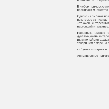
принятии, о толерант
В любом приморском г
проживает множество 
Одного из рыбаков по 
некоторые из них нас
Это очень интересный 
настоящий итальянец, 
Напарника Томмазо по
дубляжа, очень интере
идти по таймингу, дав
товарищем в море на р
««Лука» - это яркая и
Анимационное приключе