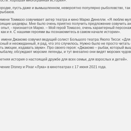
ности. Хорошая многогранная история».
ородке, пусть даже и вымышленном, невероятно популярно рыболовство, так 
рыбаков.
имени Томмазо озвучивает актер театра и кино Марко Динелли. «Я люблю мул
тоящие шедевры. Мне было очень приятно получить предложение озвучить ан
опыт, - признается Марко. – Мой герой Томаззо, очень характерный персона
как и я. С нашими героями вы познакомитесь в самом начале истории».
 имени Джакомо озвучил ведущий солист Большого театра Якопо Тисси: «Для
сный и неожиданный, я рад, что это случилось. Нужно было не просто читать 
ать эмоции, издавать звуки». Про своего героя: «Джакомо – рыбак, который вы
ыбалку, обсуждают морские легенды, и тут внезапно они видят морских чудо
 летняя история о настоящей дружбе для всех семьи, для взрослых и детей».
ние Disney и Pixar «Лука» в кинотеатрах с 17 июня 2021 года.