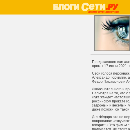
Представляем вам актё
прокат 17 июня 2021 г
Свои голоса персонажа
Александр Горчилин, а
Фёдор Парамонов и Анд
Любознательного и пре
Несмотря на то, что с
Лука жаждет настоящих
российском прокате го
задорный и весёлый, 
даже похожи: он такой
Для Фёдора это не пе
понравилось озвучива
говорит: «Это фильм с 
получается, не стоит 