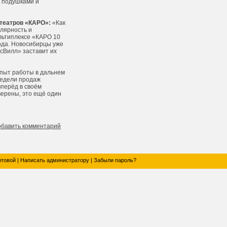
с подушками и
отеатров «КАРО»:
«Как
улярность и
льтиплексе «КАРО 10
ода. Новосибирцы уже
усВилл» заставит их
пыт работы в дальнем
недели продаж
вперёд в своём
верены, это ещё один
обавить комментарий
ртовой
|
Написать администратору
|
Забыли пароль?