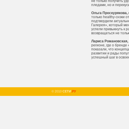
не только получить у
пледами, но и переку
Ольга Проскурякова,
только healthy-снэки 
подтвердили актуальн
Галерея», который ме
успели привыкнуть к р
возвращаться не тольк
Лариса Романовская,
регионе, где о бренде
показали, что концепц
развитии и рады попу
успешный шаг в освое
© 2010
СЕТИ
.РУ