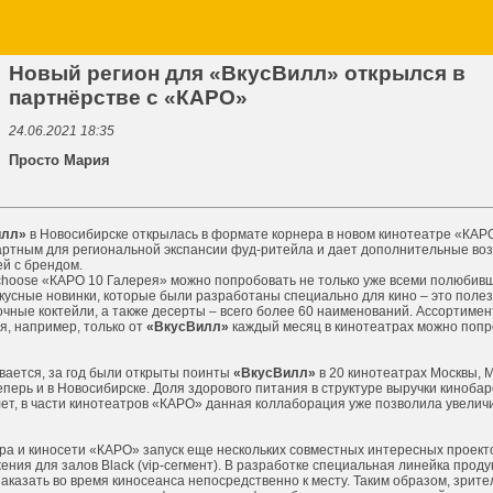
Новый регион для «ВкусВилл» открылся в
партнёрстве с «КАРО»
24.06.2021 18:35
Просто Мария
илл»
в Новосибирске открылась в формате корнера в новом кинотеатре «КАРО
артным для региональной экспансии фуд-ритейла и дает дополнительные во
ей с брендом.
-choose «КАРО 10 Галерея» можно попробовать не только уже всеми полюбив
 вкусные новинки, которые были разработаны специально для кино – это полез
очные коктейли, а также десерты – всего более 60 наименований. Ассортиме
я, например, только от
«ВкусВилл»
каждый месяц в кинотеатрах можно попр
вается, за год были открыты поинты
«ВкусВилл»
в 20 кинотеатрах Москвы, М
еперь и в Новосибирске. Доля здорового питания в структуре выручки кинобар
ет, в части кинотеатров «КАРО» данная коллаборация уже позволила увеличи
ра и киносети «КАРО» запуск еще нескольких совместных интересных проект
ния для залов Black (vip-сегмент). В разработке специальная линейка проду
аказать во время киносеанса непосредственно к месту. Таким образом, зрител