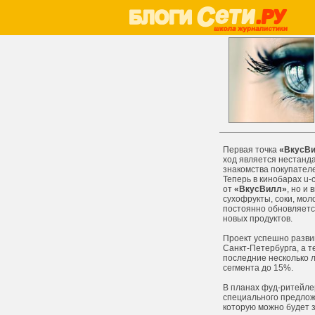
Первая точка
«ВкусВ
ход является нестанд
знакомства покупател
Теперь в кинобарах u
от
«ВкусВилл»
, но и
сухофрукты, соки, мол
постоянно обновляетс
новых продуктов.
Проект успешно разви
Санкт-Петербурга, а т
последние несколько л
сегмента до 15%.
В планах фуд-ритейле
специального предложе
которую можно будет з