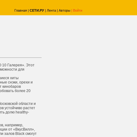
Главная
|
СЕТИ.РУ
|
Лента
|
Авторы
|
Войти
 10 Галерея». Этот
зможности для
шиеся хиты
ные снэки, орехи и
нт кинобаров
обовать более 20
осковской области и
ов устойчиво растет
ть долю healthy-
ов, например,
кции от «ВкусВилл»,
и залов Black смогут