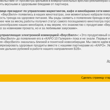
довольствие от просмотра фильмов в комфортабельных креслах-реклайнерах 
сить вкусными и здоровыми блюдами от партнера.
 вице-президент по управлению маркетингом, кафе и кинобарами сети кин
от «ВкусВилл» появились в наших кинотеатрах, они моментально набрали поп
ость тренда на здоровое питание. Мы рады заявить о появлении бренда в му
нее чем за месяц работы получил статус самого посещаемого кинотеатра гор
азнообразию наших кинобаров, и мы верим, что знакомство с продуктами «Вк
о за новинками проката, но и за любимыми закусками».
 управляющая электронной коммерцией «ВкусВилл»:
«Это продуктивный о
 «ВкусВилл» до появления его в «КАРО 10 Галерея» пока и не знали. Первые 
ия «ВкусВилл» оказалась близкой и понятной новосибирцам. Мы смело идём 
ляризировать здоровые продукты вместе с нашими партнерами из «КАРО». У
нии дальних рубежей в работе нашего направления В2В».
Д
Сделать страницу ста