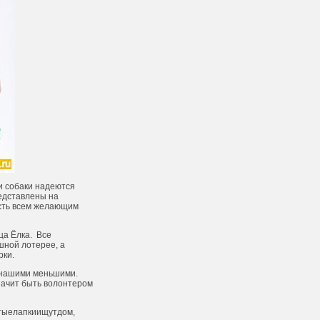
и собаки надеются
редставлены на
ость всем желающим
ца Ёлка. Все
шной лотерее, а
рки.
и нашими меньшими.
начит быть волонтером
стыелапкиищутдом,