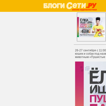
26-27 сентября с 11:0
кошек и собак под на
животным «Пушистые