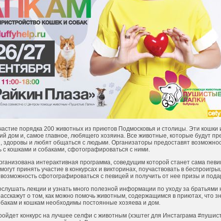
астие порядка 200 животных из приютов Подмосковья и столицы. Эти кошки 
й дом и, самое главное, любящего хозяина. Все животные, которые будут п
, здоровы и любят общаться с людьми. Организаторы предоставят возможн
 с кошками и собаками, сфотографироваться с ними.
ганизована интерактивная программа, соведущим которой станет сама певи
могут принять участие в конкурсах и викторинах, поучаствовать в беспроигры
возможность сфотографироваться с певицей и получить от нее призы и пода
лушать лекции и узнать много полезной информации по уходу за братьям
асскажут о том, как можно помочь животным, содержащимся в приютах, что з
м собакам и кошкам необходимы постоянные хозяева и дом.
ойдет конкурс на лучшее селфи с животным (хэштег для Инстаграма #пуши