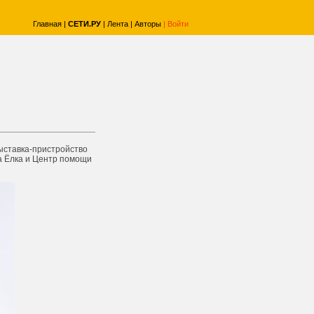
Главная
|
СЕТИ.РУ
|
Лента
|
Авторы
|
Войти
Выставка-пристройство
а Ёлка и Центр помощи