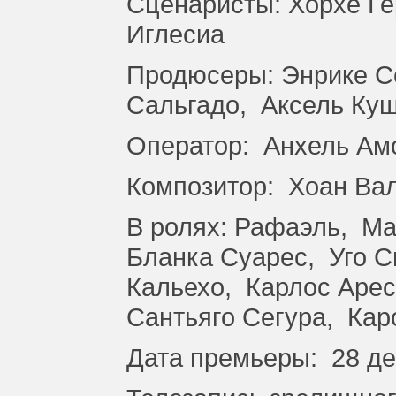
Сценаристы: Хорхе Ге
Иглесиа
Продюсеры: Энрике С
Сальгадо, Аксель Ку
Оператор: Анхель Ам
Композитор: Хоан Ва
В ролях: Рафаэль, Ма
Бланка Суарес, Уго 
Кальехо, Карлос Аре
Сантьяго Сегура, Кар
Дата премьеры: 28 де