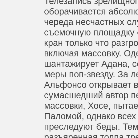
Телезапись зрелищног
оборачивается абсол
череда несчастных сл
съемочную площадку 
кран только что разг
включая массовку. О
шантажирует Адана, с
меры поп-звезду. За 
Альфонсо открывает 
сумасшедший автор пе
массовки, Хосе, пытае
Паломой, однако всех
преследуют беды. Те
разъяренная толпа тр