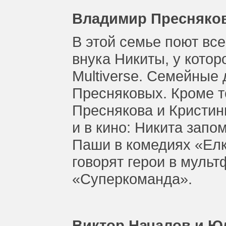
Владимир Пресняков
В этой семье поют все
внука Никиты, у котор
Multiverse. Семейные 
Пресняковых. Кроме т
Преснякова и Кристин
и в кино: Никита запо
Паши в комедиях «Елки
говорят герои в муль
«Суперкоманда».
Виктор Началов и Ю