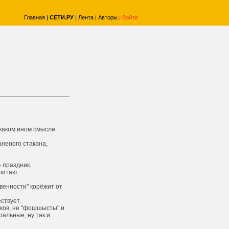
Главная
|
СЕТИ.РУ
|
Лента
|
Авторы
|
Войти
 каком ином смысле.
аненого стакана,
- праздник.
читаю.
венности" корёжит от
ствует.
ыков, не "фошшысты" и
ральные, ну так и