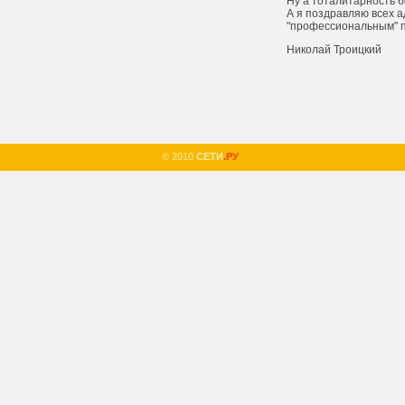
Ну а тоталитарность 
А я поздравляю всех а
"профессиональным" 
Николай Троицкий
© 2010
СЕТИ
.РУ