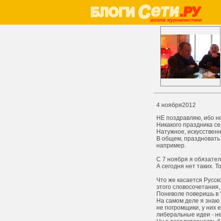
4 ноября2012
НЕ поздравляю, ибо не 
Никакого праздника сег
Натужное, искусственн
В общем, праздновать 
например.
С 7 ноября я обязател
А сегодня нет таких. 
Что же касается Русск
этого словосочетания,
Поневоле поверишь в "
На самом деле я знаю 
не погромщики, у них 
либеральные идеи - не