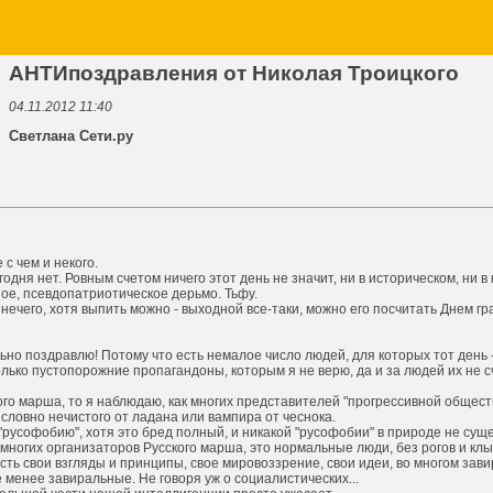
АНТИпоздравления от Николая Троицкого
04.11.2012 11:40
Светлана Сети.ру
с чем и некого.
одня нет. Ровным счетом ничего этот день не значит, ни в историческом, ни в
ое, псевдопатриотическое дерьмо. Тьфу.
нечего, хотя выпить можно - выходной все-таки, можно его посчитать Днем гр
ьно поздравлю! Потому что есть немалое число людей, для которых тот день 
Только пустопорожние пропагандоны, которым я не верю, да и за людей их не с
ого марша, то я наблюдаю, как многих представителей "прогрессивной общест
 словно нечистого от ладана или вампира от чеснока.
русофобию", хотя это бред полный, и никакой "русофобии" в природе не суще
многих организаторов Русского марша, это нормальные люди, без рогов и кл
есть свои взгляды и принципы, свое мировоззрение, свои идеи, во многом зави
 менее завиральные. Не говоря уж о социалистических...