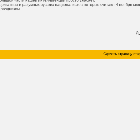
большой части нашей интеллигенции просто ужасает.
декватных и разумных русских националистов, которые считают 4 ноября сво
праздником
Д
Сделать страницу ста