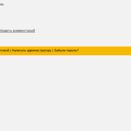
им
обавить комментарий
ртовой
|
Написать администратору
|
Забыли пароль?