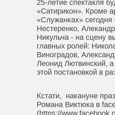
25-летие спектакля бу
«Сатирикон». Кроме а
«Служанках» сегодня 
Нестеренко, Алекандр
Никульча - на сцену 
главных ролей: Никол
Виноградов, Александ
Леонид Лютвинский, а
этой постановкой в ра
Кстати, накануне праз
Романа Виктюка в
fac
(
https://www.facebook.c