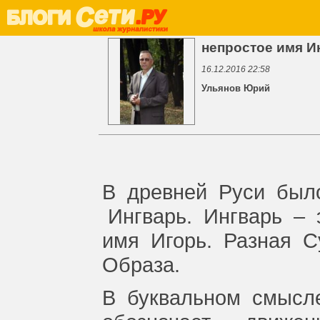
непростое имя И
16.12.2016 22:58
Ульянов Юрий
В
древней
Руси
был
Ингварь.
Ингварь
–
имя
Игорь.
Разная
С
Образа.
В
буквальном
смысл