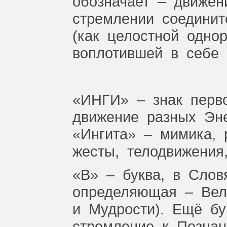
обозначает
–
движен
стремлении
соединит
(как
целостной
одно
воплотившей
в
себе
«ИНГИ»
–
знак
перв
движение
разных
Эне
«Ингита»
–
мимика,
жесты,
телодвижения
«В»
–
буква,
в
Слов
определяющая
–
Вел
и
Мудрости).
Ещё
бу
стремление
к
Позна