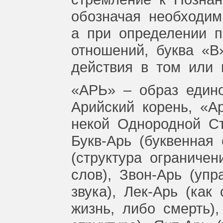
обозначая
необходи
а
при
определении
п
отношений,
буква
«В
действия
в
том
или
«АРЬ»
–
образ
един
Арийский
корень,
«А
некой
Однородной
С
Букв-Арь
(буквенная
(структура
ограничени
слов),
Звон-Арь
(упр
звука),
Лек-Арь
(как
жизнь,
либо
смерть),