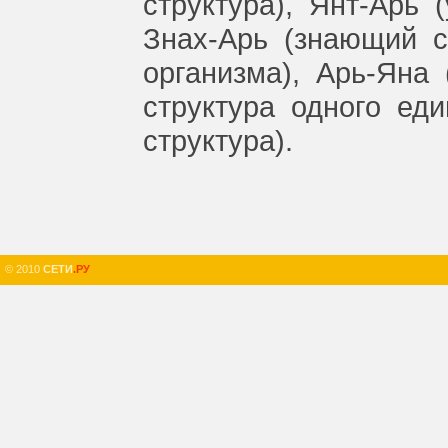
структура),
Янт-Арь
Знах-Арь
(знающий
с
организма),
Арь-Яна
структура
одного
еди
структура).
© 2010
СЕТИ
.РУ